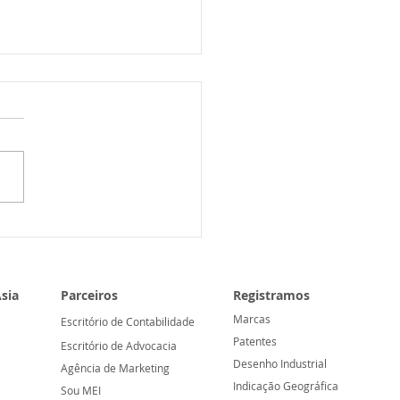
 esgota as cotas para
ridade de marcas
inadas a marketplaces:
e isso significa para sua
sia
Parceiros
Registramos
resa?
Marcas
Escritório de Contabilidade
Patentes
Escritório de Advocacia
Desenho Industrial
Agência de Marketing
Indicação Geográfica
Sou MEI