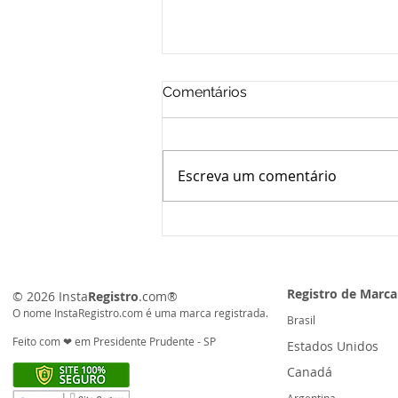
Recebeu uma notificação
Comentários
por uso indevido de marca?
Veja o que fazer antes de tomar
qualquer decisão.
Escreva um comentário
Registro de Marc
© 2026
Insta
Registro
.com®️
O nome InstaRegistro.com é uma
marca registrada.
Brasil
Feito com ❤ em Presidente Prudente - SP
Estados Unidos
Canadá
Argentina