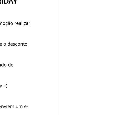
RIDAY
moção realizar 
se o desconto 
ndo de 
y =)
 Enviem um e-