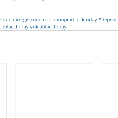
strada
#registrodemarca
#inpi
#blackfriday
#deposi
eblackfriday
#dicablackfriday