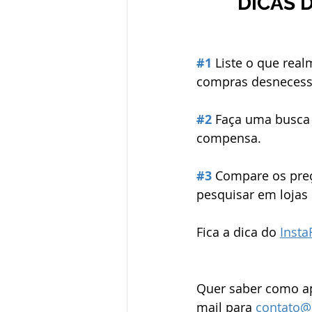
DICAS 
#1
 Liste o que rea
compras desnecessá
#2
 Faça uma busca 
compensa. 
#3
 Compare os preç
pesquisar em lojas 
Fica a dica do 
Insta
Quer saber como ap
mail para 
contato@