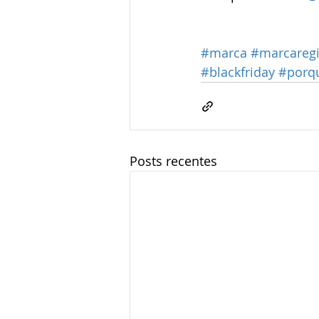
#marca
#marcaregi
#blackfriday
#porqu
Posts recentes