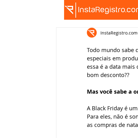
InstaRegistro.com
Todo mundo sabe qu
especiais em produt
essa é a data mais 
bom desconto??
Mas você sabe a o
A Black Friday é u
Para eles, não é so
as compras de natal