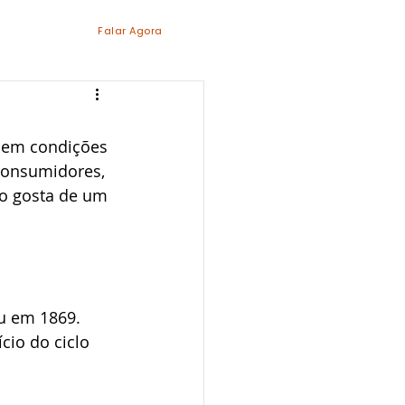
Falar Agora
cem condições 
 consumidores, 
ão gosta de um 
u em 1869. 
cio do ciclo 