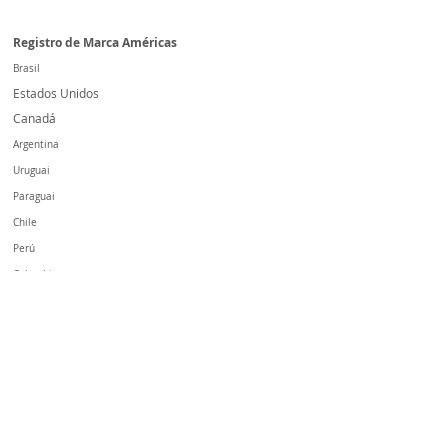
Registro de Marca Américas
Brasil
Estados Unidos
Canadá
Argentina
Uruguai
Paraguai
Chile
Perú
Colombia
México
Bolivia
Panamá