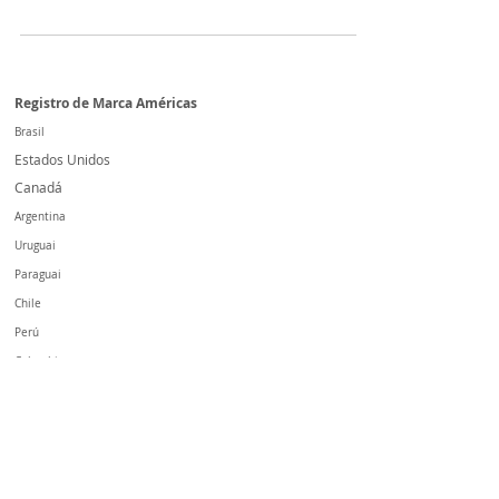
área da saúde, como médico ou proprietário de
uma clínica, não deixe de ler esse artigo!
Registro de Marca Américas
Brasil
Estados Unidos
Canadá
Argentina
Uruguai
Paraguai
Chile
Perú
Colombia
México
Bolivia
Panamá