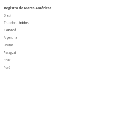
Registro de Marca Américas
Brasil
Estados Unidos
Canadá
Argentina
Uruguai
Paraguai
Chile
Perú
Colombia
México
Bolivia
Panamá
Registro de Marca
Europa