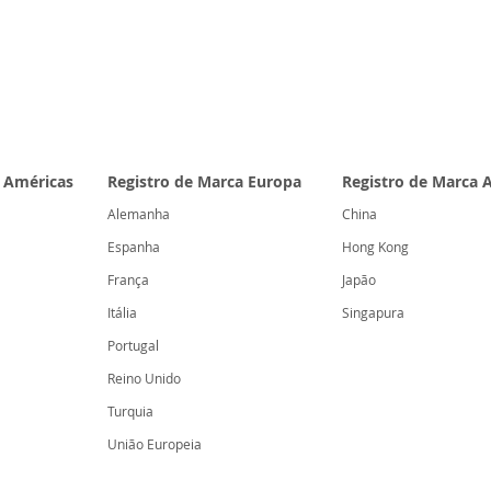
a Américas
Registro de Marca
Europa
Registro de Marca
A
Alemanha
China
Espanha
H
ong Kong
França
Japão
Itália
Singapura
Portugal
Reino Unido
Turquia
União Europeia