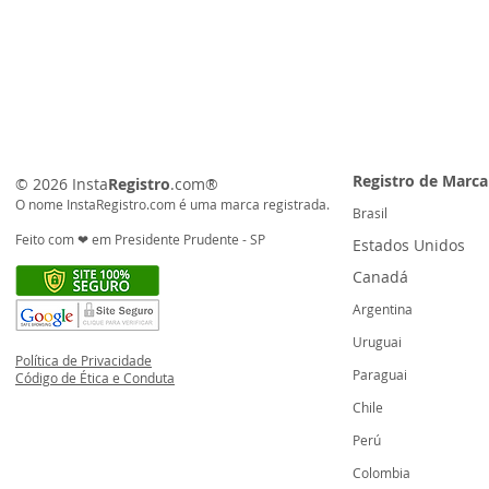
Registro de Marc
© 2026
Insta
Registro
.com®️
O nome InstaRegistro.com é uma
marca registrada.
Brasil
Feito com ❤ em Presidente Prudente - SP
Estados Unidos
Canadá
Argentina
Uruguai
Política de Privacidade
Paraguai
Código de Ética e Conduta
Chile
Perú
Colombia